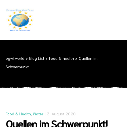
EGWF.WORLD
Fresh
Drinkingwater
for
Everyone
egwf.world
>
Blog List
>
Food & health
>
Quellen im
Schwerpunkt!
Food & Health
,
Water
3. August 2020
Quellen im Schwerpunkt!