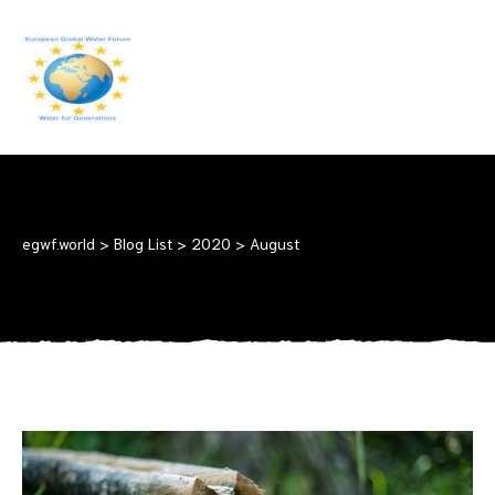
EGWF.WORLD
Fresh
Drinkingwater
for
Everyone
egwf.world
>
Blog List
>
2020
>
August